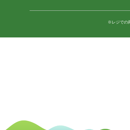
※レジでの
コ
ペ
ン
ー
テ
ジ
ン
の
ツ
先
本
頭
文
へ
の
戻
先
る
頭
へ
戻
る