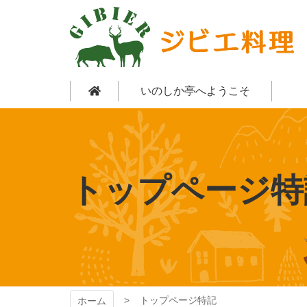
コ
ン
テ
ン
ツ
いのしか亭
本
いのしか亭へようこそ
文
へ
ス
キ
ッ
プ
トップページ特
トップページ特記
ホーム