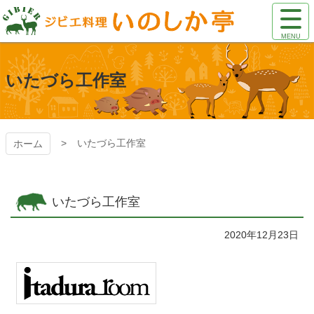
コ
サ
ン
イ
テ
ト
いのしか亭
ン
メ
ツ
ニ
いたづら工作室
本
ュ
文
ー
へ
を
ス
開
キ
いたづら工作室
ホーム
く
ッ
プ
いたづら工作室
2020年12月23日