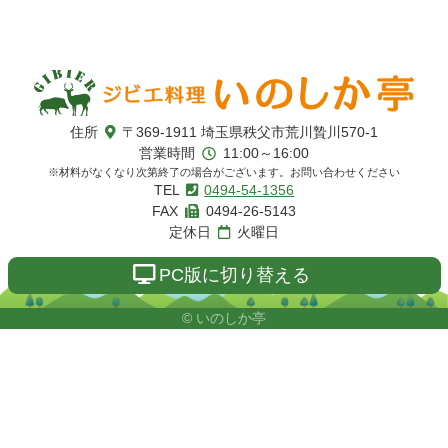
コ
ペ
ン
ー
テ
ジ
ン
の
ツ
先
本
頭
いのしか亭
住所
〒369-1911
埼玉県秩父市荒川贄川570-1
文
へ
営業時間
11:00～16:00
の
戻
※材料がなくなり次第終了の場合がございます。お問い合わせください
先
る
TEL
0494-54-1356
頭
FAX
0494-26-5143
へ
定休日
火曜日
戻
る
PC版に切り替える
© いのしか亭
コ
ペ
ン
ー
テ
ジ
ン
の
ツ
先
本
頭