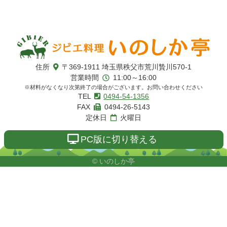
コ
ペ
ン
ー
テ
ジ
ン
の
ツ
先
本
頭
いのしか亭
住所
〒369-1911
埼玉県秩父市荒川贄川570-1
文
へ
営業時間
11:00～16:00
の
戻
※材料がなくなり次第終了の場合がございます。お問い合わせください
先
る
TEL
0494-54-1356
頭
FAX
0494-26-5143
へ
定休日
火曜日
戻
る
PC版に切り替える
© いのしか亭
コ
ペ
ン
ー
テ
ジ
ン
の
ツ
先
本
頭