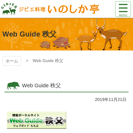
コ
サ
ン
イ
テ
ト
いのしか亭
ン
メ
ツ
ニ
Web Guide 秩父
本
ュ
文
ー
へ
を
ス
開
キ
Web Guide 秩父
ホーム
く
ッ
プ
Web Guide 秩父
2019年11月21日